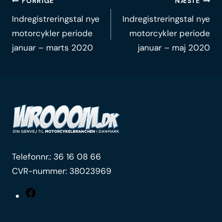
Indlægsnavigation
FORRIGE
NÆSTE
Indregistreringstal nye
Indregistreringstal nye
motorcykler periode
motorcykler periode
januar – marts 2020
januar – maj 2020
Telefonnr.:
36 16 08 66
CVR-nummer: 38023969
Facebook