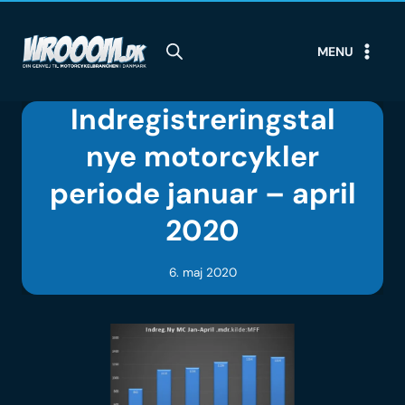
Skip
to
MENU
content
Indregistreringstal
nye motorcykler
periode januar – april
2020
6. maj 2020