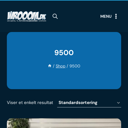
Skip
to
MENU
content
9500
/
Shop
/
9500
Viser et enkelt resultat