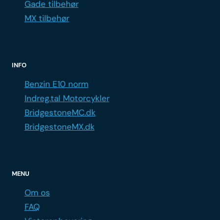
Gade tilbehør
MX tilbehør
INFO
Benzin E10 norm
Indreg.tal Motorcykler
BridgestoneMC.dk
BridgestoneMX.dk
MENU
Om os
FAQ