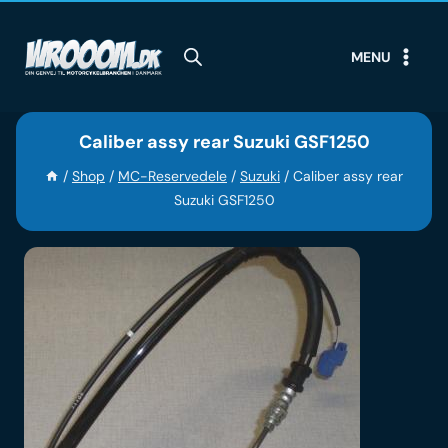
Skip
to
MENU
content
Caliber assy rear Suzuki GSF1250
/
Shop
/
MC-Reservedele
/
Suzuki
/
Caliber assy rear
Suzuki GSF1250