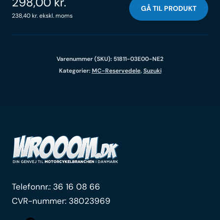
298,00
kr.
GÅ TIL PRODUKT
238,40
kr.
ekskl. moms
Varenummer (SKU):
51811-03E00-NE2
Kategorier:
MC-Reservedele
,
Suzuki
Telefonnr.:
36 16 08 66
CVR-nummer: 38023969