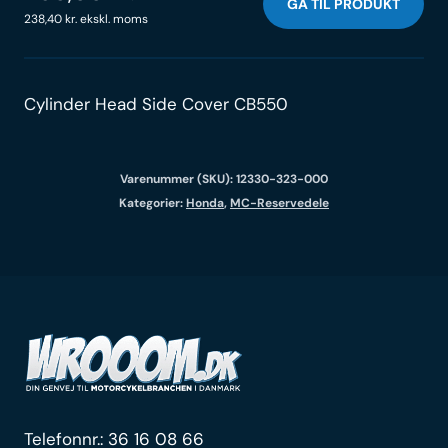
GÅ TIL PRODUKT
238,40
kr.
ekskl. moms
Cylinder Head Side Cover CB550
Varenummer (SKU):
12330-323-000
Kategorier:
Honda
,
MC-Reservedele
Telefonnr.:
36 16 08 66