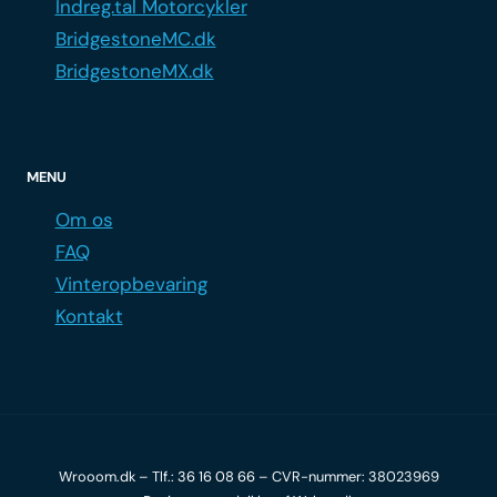
Indreg.tal Motorcykler
BridgestoneMC.dk
BridgestoneMX.dk
MENU
Om os
FAQ
Vinteropbevaring
Kontakt
Wrooom.dk – Tlf.:
36 16 08 66
– CVR-nummer: 38023969