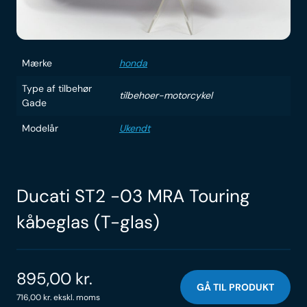
Mærke
honda
Type af tilbehør
tilbehoer-motorcykel
Gade
Modelår
Ukendt
Ducati ST2 -03 MRA Touring
kåbeglas (T-glas)
895,00
kr.
GÅ TIL PRODUKT
716,00
kr.
ekskl. moms