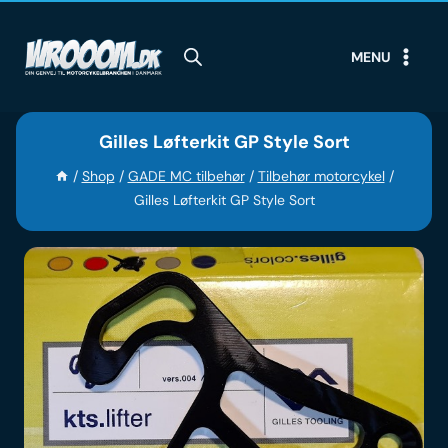
Skip
to
MENU
content
Gilles Løfterkit GP Style Sort
/
Shop
/
GADE MC tilbehør
/
Tilbehør motorcykel
/
Gilles Løfterkit GP Style Sort