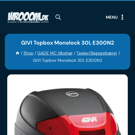
Skip
to
MENU
content
GIVI Topbox Monolock 30l, E300N2
/
Shop
/
GADE MC tilbehør
/
Tasker/Bagagebærer
/
GIVI Topbox Monolock 30l, E300N2