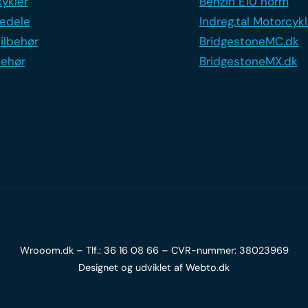
ykler
Benzin E10 norm
edele
Indreg.tal Motorcykl
ilbehør
BridgestoneMC.dk
behør
BridgestoneMX.dk
Wrooom.dk – Tlf.:
36 16 08 66
– CVR-nummer: 38023969
Designet og udviklet af
Webto.dk