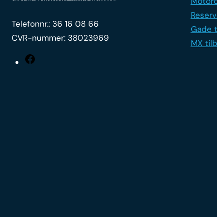
Motorc
Reserv
Telefonnr.:
36 16 08 66
Gade t
CVR-nummer: 38023969
MX til
Facebook