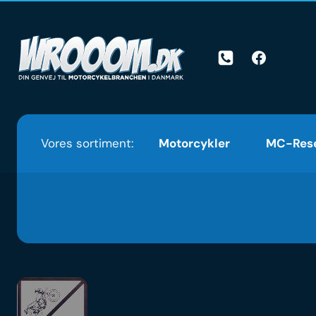
Skip
to
content
Vores sortiment:
Motorcykler
MC-Rese