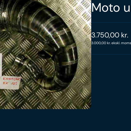
Moto u
3.750,00
kr.
3.000,00
kr.
ekskl. mom