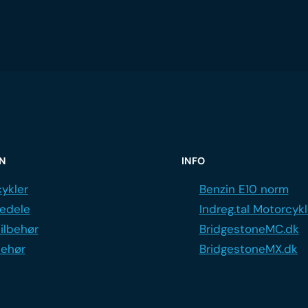
ON
INFO
ykler
Benzin E10 norm
edele
Indreg.tal Motorcykl
ilbehør
BridgestoneMC.dk
behør
BridgestoneMX.dk