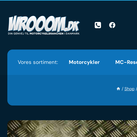
Skip
to
content
Vores sortiment:
Motorcykler
MC-Rese
/
Shop