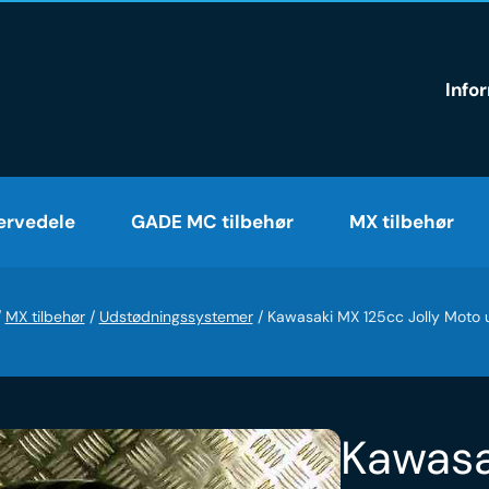
Info
rvedele
GADE MC tilbehør
MX tilbehør
/
MX tilbehør
/
Udstødningssystemer
/
Kawasaki MX 125cc Jolly Moto 
Kawasa