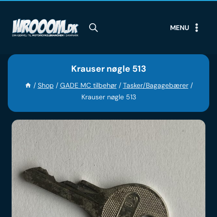
Skip
to
MENU
content
Krauser nøgle 513
/
Shop
/
GADE MC tilbehør
/
Tasker/Bagagebærer
/
Krauser nøgle 513