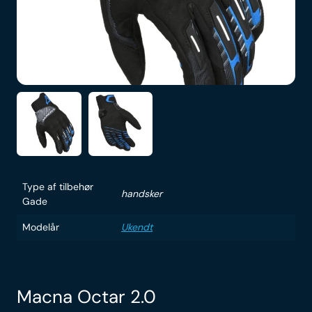
Type af tilbehør
handsker
Gade
Modelår
Ukendt
Macna Octar 2.0