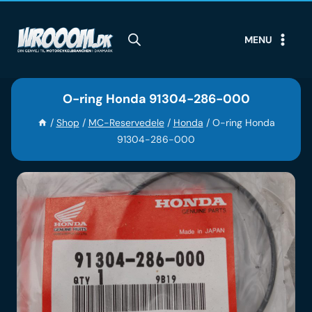
Skip
to
MENU
content
O-ring Honda 91304-286-000
/
Shop
/
MC-Reservedele
/
Honda
/
O-ring Honda
91304-286-000