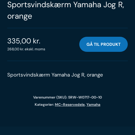
Sportsvindskærm Yamaha Jog R,
orange
335,00
kr.
GÅ TIL PRODUKT
268,00
kr.
ekskl. moms
Sportsvindskærm Yamaha Jog R, orange
Varenummer (SKU):
5RW-W0717-00-10
Kategorier:
MC-Reservedele
,
Yamaha