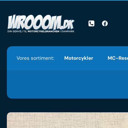
Skip
to
content
Vores sortiment:
Motorcykler
MC-Rese