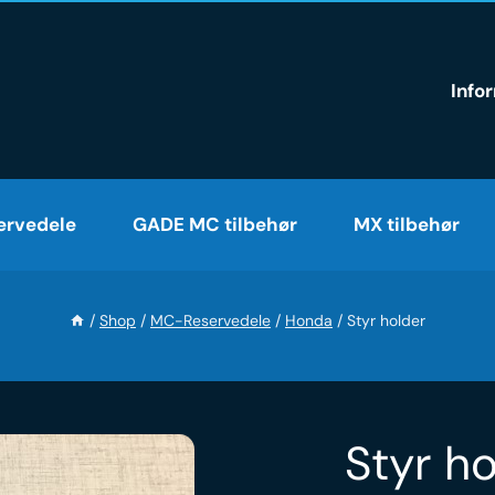
Info
rvedele
GADE MC tilbehør
MX tilbehør
/
Shop
/
MC-Reservedele
/
Honda
/
Styr holder
Styr h