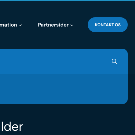
rmation
Partnersider
KONTAKT OS
older