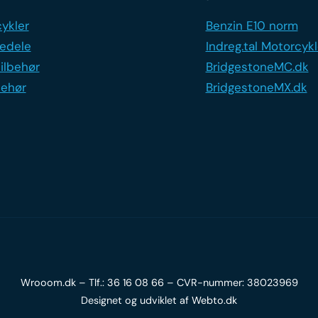
ykler
Benzin E10 norm
edele
Indreg.tal Motorcykl
ilbehør
BridgestoneMC.dk
behør
BridgestoneMX.dk
Wrooom.dk – Tlf.:
36 16 08 66
– CVR-nummer: 38023969
Designet og udviklet af
Webto.dk