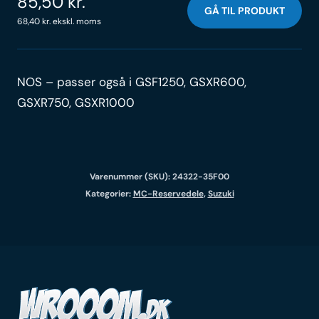
85,50
kr.
GÅ TIL PRODUKT
68,40
kr.
ekskl. moms
NOS – passer også i GSF1250, GSXR600,
GSXR750, GSXR1000
Varenummer (SKU):
24322-35F00
Kategorier:
MC-Reservedele
,
Suzuki