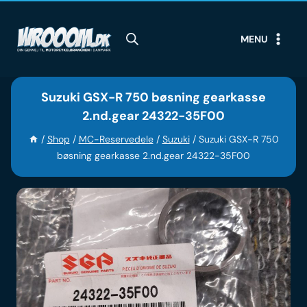
Skip
to
MENU
content
Suzuki GSX-R 750 bøsning gearkasse
2.nd.gear 24322-35F00
/
Shop
/
MC-Reservedele
/
Suzuki
/
Suzuki GSX-R 750
bøsning gearkasse 2.nd.gear 24322-35F00